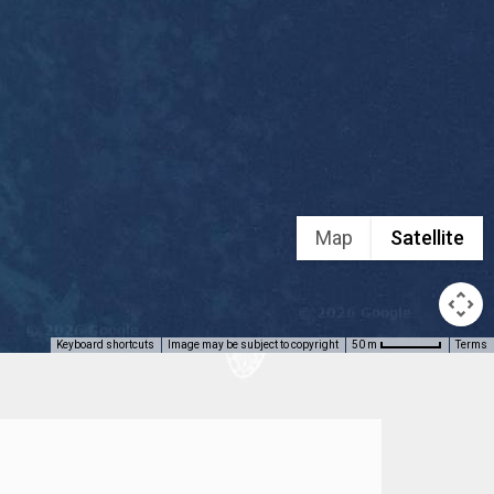
Map
Satellite
Keyboard shortcuts
Image may be subject to copyright
Terms
50 m