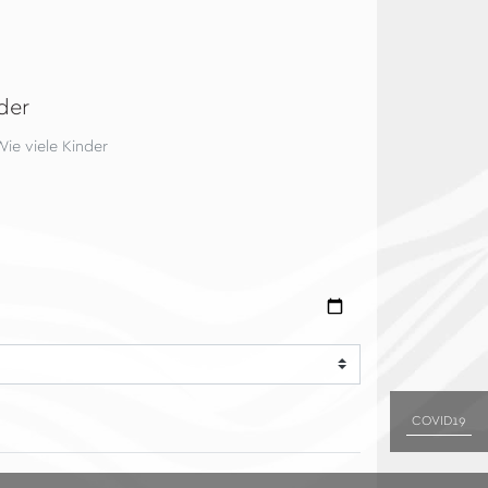
der
COVID19