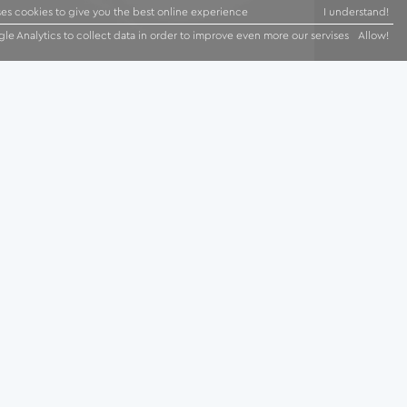
ses cookies to give you the best online experience
I understand!
le Analytics to collect data in order to improve even more our servises
Allow!