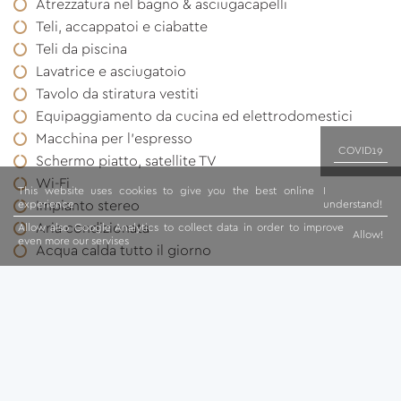
Atrezzatura nel bagno & asciugacapelli
Teli, accappatoi e ciabatte
Teli da piscina
Lavatrice e asciugatoio
Tavolo da stiratura vestiti
Equipaggiamento da cucina ed elettrodomestici
Macchina per l'espresso
COVID19
Schermo piatto, satellite TV
Wi-Fi
This website uses cookies to give you the best online
I
Impianto stereo
experience
understand!
Aria condizionata
Allow also Google Analytics to collect data in order to improve
Allow!
even more our servises
Acqua calda tutto il giorno
Regalo di benvenuto